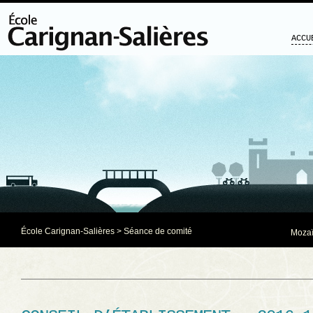
ACCU
École Carignan-Salières
>
Séance de comité
Mozaï