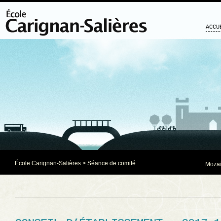
ACCU
École Carignan-Salières
>
Séance de comité
Mozaï