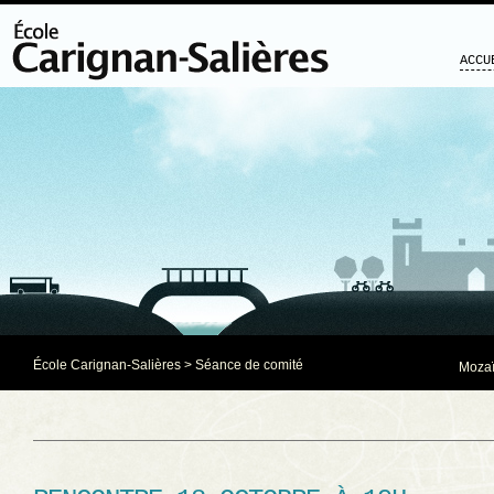
ACCU
École Carignan-Salières
>
Séance de comité
Mozaï