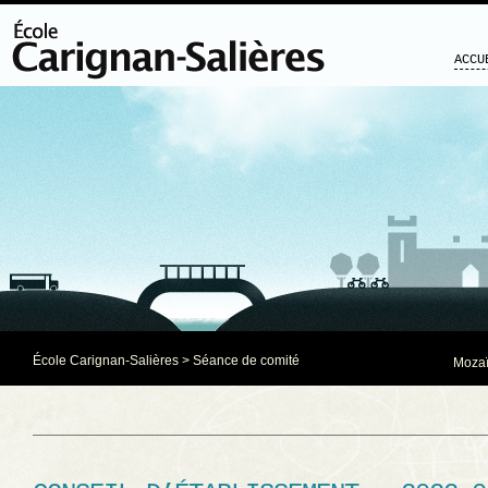
ACCU
École Carignan-Salières
>
Séance de comité
Mozaï